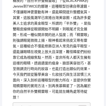
稱羨的「自然半外雙精靈眼」？從BLACKPINK的
Jennie到TWICE的娜璉，這種眼型彷彿自帶濾鏡，
不僅讓眼神更靈動有神，還能瞬間提升整體氣質。
其實，這股風潮早已席捲台灣美容圈，成為許多愛
美人士追求的黃金眼型。所謂的「半外雙」，是指
雙眼皮線條從眼頭開始不明顯，到眼尾才完全展
開，形成一種似開非開的迷人弧度；而「精靈眼」
則強調眼尾微微上揚，眼神看起來俏皮又帶有靈
氣。這種組合不僅能修飾亞洲人常見的扁平眼型，
還能讓眼睛在視覺上放大且深邃，難怪韓星們紛紛
靠它成為視線焦點。然而，並非所有人都天生擁有
這樣的眼睛，透過適當的瘦身、臉部美容技巧，甚
至微調流行時尚的妝容，也能打造出類似的效果。
今天我們就從醫學美容、化妝技巧與生活習慣三大
面向，深入剖析這種眼型的魅力所在，並提供你實
現精靈眼的實用方法。別再羨慕韓星了，因為屬於
你的自然半外雙精靈眼，可能就在轉角處等待綻
放！