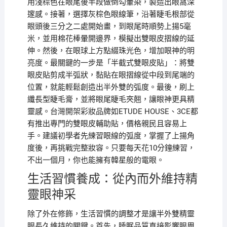
用淺棕色在眼尾後半段做倒勾暈染，製造出眼窩深
邃感。接著，選擇灰棕色眼線筆，沿著睫毛根部從
眼頭後三分之二處開始畫，到眼尾時順勢上揚5毫
米，並用棉花棒暈開邊界，模擬出雙眼皮摺線的延
伸。然後，在眼球上方點綴珠光色，增加眼神的明
亮度。最關鍵的一步是「半截式雙眼皮貼」：將雙
眼皮貼剪成半弧狀，黏貼在眼摺線從中段到尾端的
位置，就能輕鬆創造出半外雙的弧度。最後，刷上
纖長型睫毛膏，並將眼尾睫毛夾翹，讓眼神更具精
靈感。台灣開架彩妝品牌如ETUDE HOUSE、3CE都
有推出專門的雙眼皮輔助貼，價格親民且容易上
手。建議初學者先練習眼線的弧度，掌握了上揚角
度後，再挑戰完整妝容。只要每天花10分鐘練習，
不出一個月，你也能擁有韓星般的電眼。
生活習慣養成：從內而外維持精
靈眼神采
除了外在修飾，生活習慣的調整才是讓半外雙精靈
眼長久維持的關鍵。首先，睡眠品質直接影響眼周