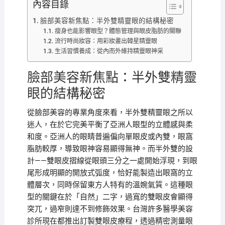
內容目錄
臉部美容新焦點：半外雙精靈眼的結構秘密
瘦身也能影響眼型？體態管理與眼皮脂肪的關聯
流行時尚妝容：用彩妝畫出韓星精靈眼
生活習慣養成：從內而外維持精靈眼神采
臉部美容新焦點：半外雙精靈
眼的結構秘密
從臉部美容的專業角度來看，半外雙精靈眼之所以
迷人，在於它完美平衡了亞洲人眼型的立體感與柔
和度。亞洲人的眼睛普遍偏向單眼皮或內雙，眼窩
脂肪較厚，導致眼神容易顯得無神。而半外雙的設
計——雙眼皮摺線從眼頭三分之一處開始浮現，到眼
尾形成明顯的開放式弧度，恰好能製造出眼窩的立
體層次，同時保留東方人特有的溫婉氣質。這種眼
型的關鍵在於「自然」二字，過寬的雙眼皮會顯得
突兀，過窄則達不到修飾效果。台灣許多醫學美容
診所現在都推出訂製雙眼皮療程，透過精密測量眼