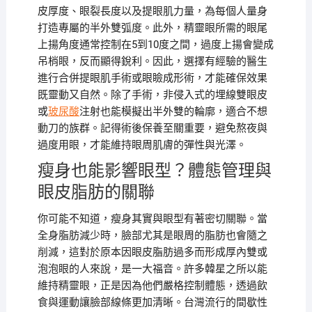
皮厚度、眼裂長度以及提眼肌力量，為每個人量身
打造專屬的半外雙弧度。此外，精靈眼所需的眼尾
上揚角度通常控制在5到10度之間，過度上揚會變成
吊梢眼，反而顯得銳利。因此，選擇有經驗的醫生
進行合併提眼肌手術或眼瞼成形術，才能確保效果
既靈動又自然。除了手術，非侵入式的埋線雙眼皮
或
玻尿酸
注射也能模擬出半外雙的輪廓，適合不想
動刀的族群。記得術後保養至關重要，避免熬夜與
過度用眼，才能維持眼周肌膚的彈性與光澤。
瘦身也能影響眼型？體態管理與
眼皮脂肪的關聯
你可能不知道，瘦身其實與眼型有著密切關聯。當
全身脂肪減少時，臉部尤其是眼周的脂肪也會隨之
削減，這對於原本因眼皮脂肪過多而形成厚內雙或
泡泡眼的人來說，是一大福音。許多韓星之所以能
維持精靈眼，正是因為他們嚴格控制體態，透過飲
食與運動讓臉部線條更加清晰。台灣流行的間歇性