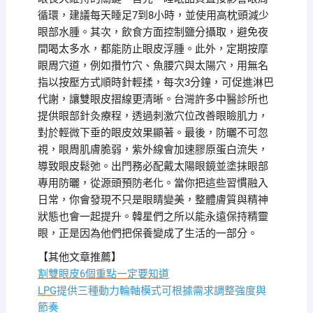
循環，建議每天睡足7到8小時，並使用高枕頭減少
眼部水腫。其次，飲食方面控制鹽分攝取，避免夜
間喝太多水，都能防止眼皮浮腫。此外，定期按摩
眼周穴道，例如攢竹穴、魚腰穴與太陽穴，用無名
指以按壓方式順時針輕揉，每次3分鐘，可促進淋巴
代謝，讓雙眼皮摺線更清晰。台灣許多中醫診所也
提供眼部針灸療程，透過刺激穴位改善眼瞼肌力，
對於輕微下垂的眼皮效果顯著。最後，防曬不可忽
視，眼周肌膚脆弱，紫外線會加速膠原蛋白流失，
導致眼皮鬆弛。出門務必配戴太陽眼鏡並塗抹眼部
專用防曬，從源頭預防老化。當你把這些習慣融入
日常，你會發現不只是眼睛變美，整體膚質與精神
狀態也會一起提升。韓星們之所以能永遠保持精靈
眼，正是因為他們把保養變成了生活的一部分。
【其他文章推薦】
割雙眼皮6個重點一定要知道
LPG
提供三種動力輪軸模式可根據需求調整強度與
節奏