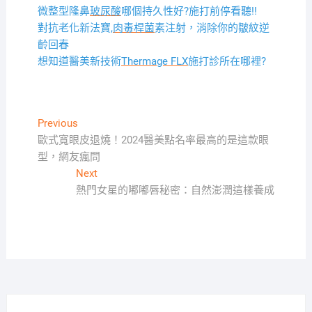
微整型隆鼻
玻尿酸
哪個持久性好?施打前停看聽!!
對抗老化新法寶,
肉毒桿菌
素注射，消除你的皺紋逆
齡回春
想知道醫美新技術
Thermage FLX
施打診所在哪裡?
文
Previous
Previous
post:
歐式寬眼皮退燒！2024醫美點名率最高的是這款眼
章
型，網友瘋問
導
Next
Next
覽
post:
熱門女星的嘟嘟唇秘密：自然澎潤這樣養成