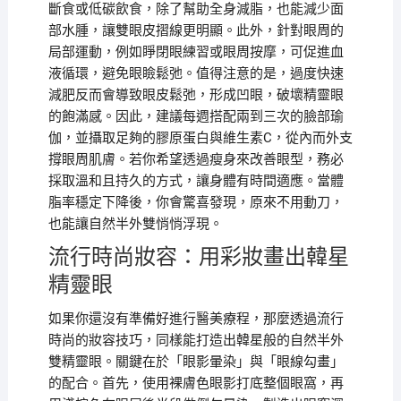
斷食或低碳飲食，除了幫助全身減脂，也能減少面
部水腫，讓雙眼皮摺線更明顯。此外，針對眼周的
局部運動，例如睜閉眼練習或眼周按摩，可促進血
液循環，避免眼瞼鬆弛。值得注意的是，過度快速
減肥反而會導致眼皮鬆弛，形成凹眼，破壞精靈眼
的飽滿感。因此，建議每週搭配兩到三次的臉部瑜
伽，並攝取足夠的膠原蛋白與維生素C，從內而外支
撐眼周肌膚。若你希望透過瘦身來改善眼型，務必
採取溫和且持久的方式，讓身體有時間適應。當體
脂率穩定下降後，你會驚喜發現，原來不用動刀，
也能讓自然半外雙悄悄浮現。
流行時尚妝容：用彩妝畫出韓星
精靈眼
如果你還沒有準備好進行醫美療程，那麼透過流行
時尚的妝容技巧，同樣能打造出韓星般的自然半外
雙精靈眼。關鍵在於「眼影暈染」與「眼線勾畫」
的配合。首先，使用裸膚色眼影打底整個眼窩，再