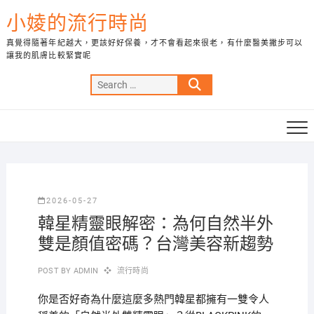
Skip
小婈的流行時尚
to
content
真覺得隨著年紀越大，更該好好保養，才不會看起來很老，有什麼醫美撇步可以
讓我的肌膚比較緊實呢
Search
…
2026-05-27
韓星精靈眼解密：為何自然半外
雙是顏值密碼？台灣美容新趨勢
POST BY
ADMIN
流行時尚
你是否好奇為什麼這麼多熱門韓星都擁有一雙令人