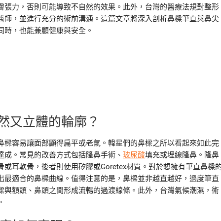
膚張力，否則可能導致不自然的效果。此外，台灣的醫療法規對整形
醫師，並進行充分的術前溝通。這篇文章將深入剖析鼻樑筆直與鼻尖
同時，也能兼顧健康與安全。
然又立體的輪廓？
鼻樑容易讓面部顯得扁平或老氣。韓星們的鼻樑之所以看起來如此完
達成。常見的改善方式包括隆鼻手術、
玻尿酸
填充或埋線隆鼻。隆鼻
耳軟骨，後者則使用矽膠或Goretex材質。對於想擁有筆直鼻樑
出最適合的鼻樑曲線。值得注意的是，鼻樑並非越直越好，過度筆直
樑與額頭、鼻頭之間形成流暢的過渡線條。此外，台灣氣候潮濕，術
。