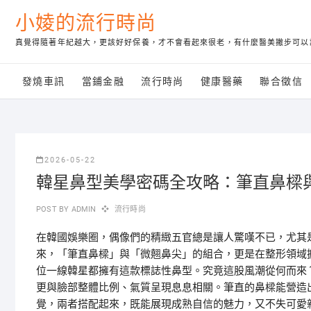
Skip
小婈的流行時尚
to
content
真覺得隨著年紀越大，更該好好保養，才不會看起來很老，有什麼醫美撇步可以
發燒車訊
當鋪金融
流行時尚
健康醫藥
聯合徵信
2026-05-22
韓星鼻型美學密碼全攻略：筆直鼻樑
POST BY
ADMIN
流行時尚
在韓國娛樂圈，偶像們的精緻五官總是讓人驚嘆不已，尤其
來，「筆直鼻樑」與「微翹鼻尖」的組合，更是在整形領域
位一線韓星都擁有這款標誌性鼻型。究竟這股風潮從何而來
更與臉部整體比例、氣質呈現息息相關。筆直的鼻樑能營造
覺，兩者搭配起來，既能展現成熟自信的魅力，又不失可愛