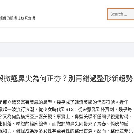
讓我的肌膚比較緊實呢
與微翹鼻尖為何正夯？別再錯過整形新趨勢
是那立體又富有美感的鼻型，幾乎成了韓流美學的代表符號。近年
掀起一波流行浪潮，從少女時代到BTS，從宋慧喬到朴寶劍，幾乎每
？又為何能橫掃亞洲審美觀？事實上，鼻型美學不僅關乎視覺對稱，
出俐落、精緻的輪廓線條，而微翹的鼻尖則帶來了青春、俏皮的感
親和力，難怪成為眾多女性甚至男性的整形首選。然而，整形並非兒