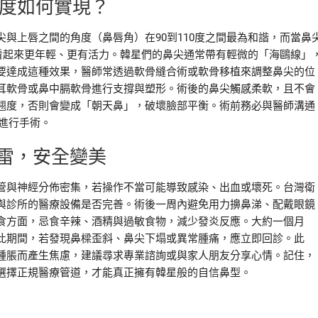
角度如何實現？
與上唇之間的角度（鼻唇角）在90到110度之間最為和諧，而當鼻
部看起來更年輕、更有活力。韓星們的鼻尖通常帶有輕微的「海鷗線」
要達成這種效果，醫師常透過軟骨縫合術或軟骨移植來調整鼻尖的位
耳軟骨或鼻中膈軟骨進行支撐與塑形。術後的鼻尖觸感柔軟，且不會
翹度，否則會變成「朝天鼻」，破壞臉部平衡。術前務必與醫師溝通
進行手術。
雷，安全變美
管與神經分佈密集，若操作不當可能導致感染、出血或壞死。台灣衛
與診所的醫療設備是否完善。術後一周內避免用力擤鼻涕、配戴眼鏡
食方面，忌食辛辣、酒精與過敏食物，減少發炎反應。大約一個月
此期間，若發現鼻樑歪斜、鼻尖下塌或異常腫痛，應立即回診。此
腫脹而產生焦慮，建議尋求專業諮詢或與家人朋友分享心情。記住，
選擇正規醫療管道，才能真正擁有韓星般的自信鼻型。