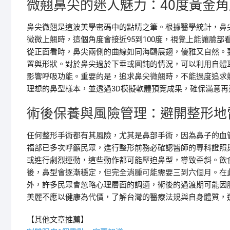
微翹鼻尖的迷人魅力：40度黃金
鼻尖微翹是這波美學密碼中的點睛之筆。根據醫學統計，鼻尖
微微上翹時，這個角度會接近95到100度，視覺上能讓臉
從正面看時，鼻尖兩側的曲線如同海鷗展翅，優雅又自然。
置與形狀。對於鼻尖過於下垂或圓鈍的情況，可以利用自體
影響呼吸功能。重要的是，追求鼻尖微翹時，不能過度追求
理想的鼻型樣本，並透過3D模擬軟體預覽成果，確保滿意再
術後保養與風險管理：避開整形地
任何整形手術都有其風險，尤其是鼻部手術，因為鼻子的血
福部已多次呼籲民眾，進行整形前務必確認醫師的專科證照
或進行劇烈運動，這些動作都可能壓迫鼻型，導致歪斜。飲
後，鼻型會逐漸穩定，但完全消腫可能需要三到六個月。在
外，許多民眾會忽略心理層面的調適，術後的過渡期可能因
美麗不應以健康為代價，了解台灣的醫療法規與自身體質，
【其他文章推薦】