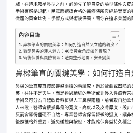
戲，在追求韓星鼻型之前，必須先了解自身的臉型條件與皮
手術有嚴格規範，民眾應選擇合格的醫療院所與經驗豐富的
微翹的黃金比例、手術方式與術後保養，讓你在追求美麗的
內容目錄
鼻樑筆直的關鍵美學：如何打造自然又立體的輪廓？
微翹鼻尖的迷人魅力：40度黃金角度如何實現？
術後保養與風險管理：避開整形地雷，安全變美
鼻樑筆直的關鍵美學：如何打造自
鼻樑的筆直度直接影響整張臉的精緻感，過於彎曲或凹陷的
美，往往不是天生，而是透過精細的手術或非侵入性療程來
手術又可分為自體軟骨移植與人工鼻模兩種，前者取自肋軟骨或
人來說，醫師會根據鼻骨的寬度、高度以及皮膚厚度，設計
反而會顯得僵硬不自然。專業醫師會保留輕微的弧度，讓鼻
後照護格外重要，避免碰撞與按壓，才能確保鼻型持久穩定