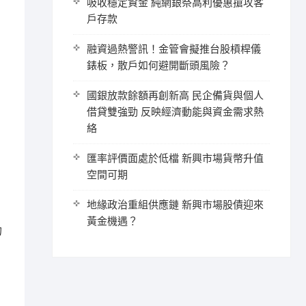
吸收穩定資金 純網銀祭高利優惠搶攻客
戶存款
融資過熱警訊！金管會擬推台股槓桿儀
錶板，散戶如何避開斷頭風險？
國銀放款餘額再創新高 民企備貨與個人
借貸雙強勁 反映經濟動能與資金需求熱
絡
匯率評價面處於低檔 新興市場貨幣升值
空間可期
地緣政治重組供應鏈 新興市場股債迎來
黃金機遇？
的