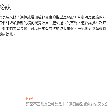
秘訣
於長臉來說，選擇能增加臉部寬度的髮型是關鍵。齊瀏海是長臉的好
它們能增加臉部的橫向視覺效果。避免過長的直髮，這會讓臉看起來
。如果想要留長髮，可以嘗試有層次的波浪捲髮，搭配側分瀏海來創
縱向線條。
Next
Next
post:
頭型不圓戴安全帽總是卡？選對髮型讓你帥氣又安