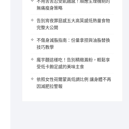
不用苦苦忍受飢餓感！順應生理機制的
無痛瘦身策略
告別宵夜罪惡感五大高質感低熱量食物
完整大公開
不傷身減脂指南：份量拿捏與油脂替換
技巧教學
魔芋麵這樣吃！告別精緻澱粉，輕鬆享
受低卡飽足感的美味主食
依照女性荷爾蒙高低調比例 讓身體不再
因減肥拉警報