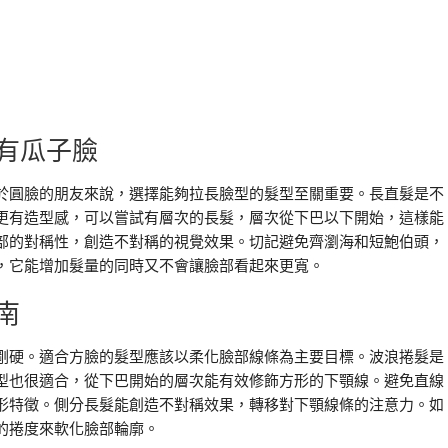
有瓜子臉
於圓臉的朋友來說，選擇能夠拉長臉型的髮型至關重要。長直髮是不
更有造型感，可以嘗試有層次的長髮，層次從下巴以下開始，這樣能
部的對稱性，創造不對稱的視覺效果。切記避免齊瀏海和短鮑伯頭，
，它能增加髮量的同時又不會讓臉部看起來更寬。
南
剛硬。適合方臉的髮型應該以柔化臉部線條為主要目標。波浪捲髮是
型也很適合，從下巴開始的層次能有效修飾方形的下顎線。避免直線
形特徵。側分長髮能創造不對稱效果，轉移對下顎線條的注意力。如
的捲度來軟化臉部輪廓。