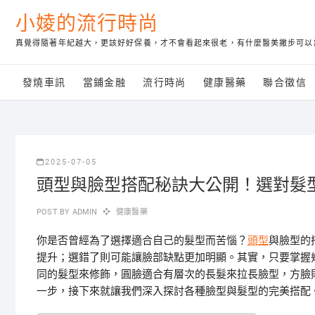
Skip
小婈的流行時尚
to
content
真覺得隨著年紀越大，更該好好保養，才不會看起來很老，有什麼醫美撇步可以
發燒車訊
當鋪金融
流行時尚
健康醫藥
聯合徵信
2025-07-05
頭型與臉型搭配秘訣大公開！選對髮
POST BY
ADMIN
健康醫藥
你是否曾經為了選擇適合自己的髮型而苦惱？
頭型
與臉型的
提升；選錯了則可能讓臉部缺點更加明顯。其實，只要掌握
同的髮型來修飾，圓臉適合有層次的長髮來拉長臉型，方臉
一步，接下來就讓我們深入探討各種臉型與髮型的完美搭配