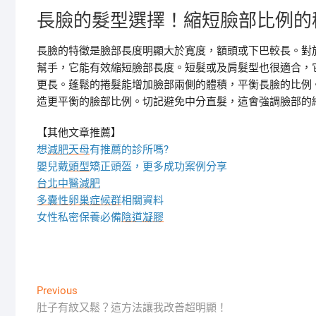
長臉的髮型選擇！縮短臉部比例的
長臉的特徵是臉部長度明顯大於寬度，額頭或下巴較長。對
幫手，它能有效縮短臉部長度。短髮或及肩髮型也很適合，
更長。蓬鬆的捲髮能增加臉部兩側的體積，平衡長臉的比例
造更平衡的臉部比例。切記避免中分直髮，這會強調臉部的
【其他文章推薦】
想
減肥天母
有推薦的診所嗎?
嬰兒戴
頭型
矯正頭盔，更多成功案例分享
台北中醫減肥
多囊性卵巢症候群
相關資料
女性私密保養必備
陰道凝膠
文
Previous
Previous
post:
肚子有紋又鬆？這方法讓我改善超明顯！
章