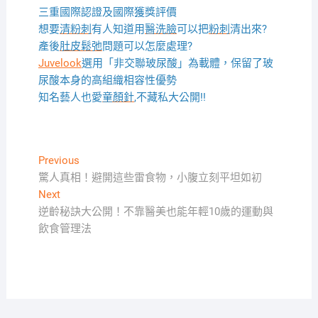
三重國際認證及國際獲獎評價
想要
清粉刺
有人知道用
醫洗臉
可以把
粉刺
清出來?
產後
肚皮鬆弛
問題可以怎麼處理?
Juvelook
選用「非交聯玻尿酸」為載體，保留了玻
尿酸本身的高組織相容性優勢
知名藝人也愛
童顏針
,不藏私大公開!!
文
Previous
Previous
post:
驚人真相！避開這些雷食物，小腹立刻平坦如初
章
Next
Next
導
post:
逆齡秘訣大公開！不靠醫美也能年輕10歲的運動與
覽
飲食管理法