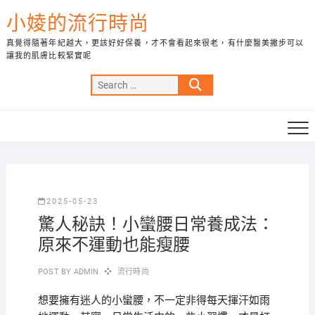
Skip
小婈的流行時尚
to
content
真覺得隨著年紀越大，更該好好保養，才不會看起來很老，有什麼醫美撇步可以
讓我的肌膚比較緊實呢
Search
…
2025-05-23
驚人秘訣！小蠻腰日常養成法：
原來不運動也能瘦腰
POST BY
ADMIN
流行時尚
想要擁有迷人的小蠻腰，不一定非得每天揮汗如雨