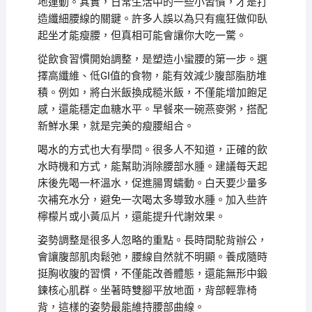
地運動。其實，日常生活中的一些小習慣，才是打
造纖細腰線的關鍵。許多人誤以為只有瘋狂做仰臥
起坐才能瘦腰，但真相可能會讓你大吃一驚。
從飲食習慣開始調整，是塑造小蠻腰的第一步。選
擇高纖維、低GI值的食物，能有效減少腹部脂肪堆
積。例如，將白米飯換成糙米飯，不僅能增加飽足
感，還能穩定血糖水平。早餐來一碗燕麥粥，搭配
新鮮水果，就是完美的瘦腰組合。
喝水的方式也大有學問。很多人不知道，正確的飲
水時機和方式，能幫助消除腰部水腫。建議每天起
床後先喝一杯溫水，促進腸胃蠕動。白天要少量多
次補充水分，避免一次喝太多導致水腫。加入些許
檸檬片或小黃瓜片，還能提升代謝效果。
姿勢調整是很多人忽略的重點。長時間駝背辦公，
會讓腹部肌肉鬆弛，腰線自然就不明顯。養成隨時
挺胸收腹的習慣，不僅能改善體態，還能無形中鍛
鍊核心肌群。坐著時雙腳平放地面，背部輕靠椅
背，這樣的姿勢最能維持腰部曲線。