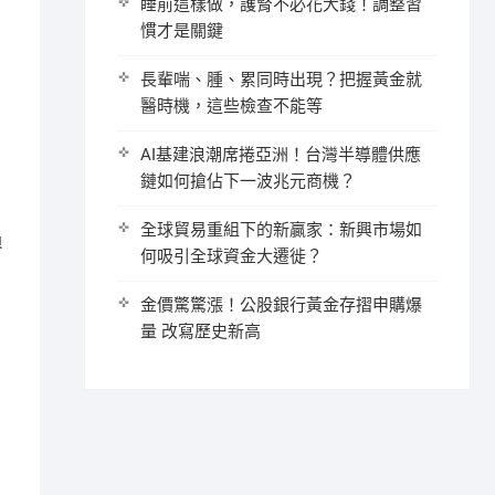
睡前這樣做，護腎不必花大錢！調整習
慣才是關鍵
長輩喘、腫、累同時出現？把握黃金就
醫時機，這些檢查不能等
AI基建浪潮席捲亞洲！台灣半導體供應
鏈如何搶佔下一波兆元商機？
全球貿易重組下的新贏家：新興市場如
負
何吸引全球資金大遷徙？
金價驚驚漲！公股銀行黃金存摺申購爆
量 改寫歷史新高