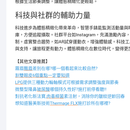
根據生活節奏調整，讓體態精緻化更輕鬆。
科技與社群的輔助力量
科技進步為體態精緻化帶來革命，智慧手錶能監測活動量與
庫，方便追蹤攝取。社群平台如Instagram，充滿激勵
制。虛實整合趨勢，如AR試穿運動衣，增強體驗感。科技
與支持，讓旅程更有動力。體態精緻化在數位時代，變得更
【其他文章推薦】
霧眉
飄眉
差別在哪?哪一個看起來比較自然?
割雙眼皮6個重點一定要知道
LPG
提供三種動力輪軸模式可根據需求調整強度與節奏
微整型隆鼻
玻尿酸
哪個持久性好?施打前停看聽!!
對抗老化新法寶,
肉毒桿菌
素注射，消除你的皺紋逆齡回春
想知道醫美新技術
Thermage FLX
施打診所在哪裡?