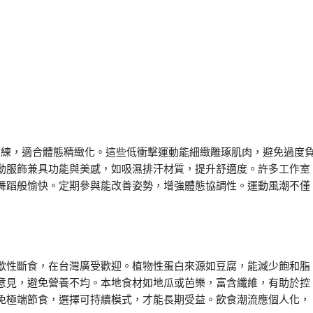
核心訓練，適合體態精緻化。這些低衝擊運動能細緻雕琢肌肉，避免過度
動服飾兼具功能與美感，如吸濕排汗材質，提升舒適度。許多工作室
舞蹈般愉快。定期參與能改善姿勢，增強體態協調性。運動風潮不僅
歇性斷食，在台灣廣受歡迎。植物性蛋白來源如豆腐，能減少飽和脂
意見，避免營養不均。本地食材如地瓜或芭樂，富含纖維，有助於控
免極端節食，選擇可持續模式，才能長期受益。飲食潮流應個人化，