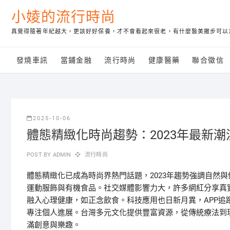
Skip
小婈的流行時尚
to
content
真覺得隨著年紀越大，更該好好保養，才不會看起來很老，有什麼醫美撇步可以
發燒車訊
當鋪金融
流行時尚
健康醫藥
聯合徵信
2025-10-06
體態精緻化時尚趨勢：2023年最新
POST BY
ADMIN
流行時尚
體態精緻化已成為時尚界熱門話題，2023年趨勢強調自然
運動服飾與有機食品。社交媒體影響力大，許多網紅分享真
融入心理健康，如正念飲食。科技應用也日新月異，APP
專注個人進展。台灣多元文化提供豐富資源，從傳統療法到
滿創意與樂趣。