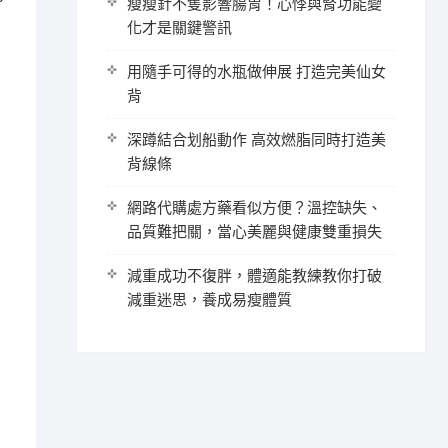
瘦瘦針不隻影響腸胃！心悸與腎功能變
化才是關鍵警訊
用隨手可得的水瓶做伸展 打造完美仙女
背
深蹲結合划船動作 高效燃脂同時打造美
背線條
網路代購處方藥看似方便？溫控缺失、
品質難把關，當心美麗與健康雙重損失
減重成功不復胖，體適能教練教你打破
減重迷思，養成易瘦體質