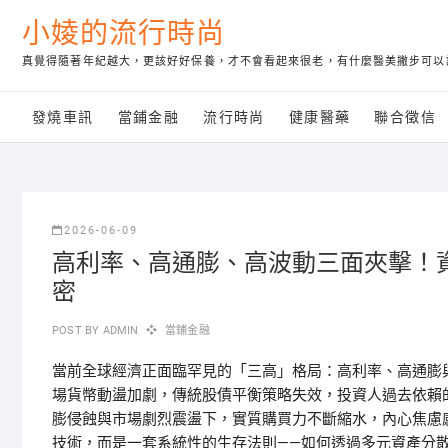
Skip
小婈的流行時尚
to
content
真覺得隨著年紀越大，更該好好保養，才不會看起來很老，有什麼醫美撇步可以
發燒車訊
當鋪金融
流行時尚
健康醫藥
聯合徵信
2026-06-09
高利率、高通膨、高波動三面夾擊！
密
POST BY
ADMIN
當鋪金融
當前全球經濟正面臨罕見的「三高」格局：高利率、高通膨
場貨幣動盪加劇，傳統股債平衡策略失效，投資人過去依賴的
膨侵蝕與市場劇烈震盪下，實質購買力不斷縮水，內心焦慮
技術，而是一套系統性的生存法則——如何透過多元資產分