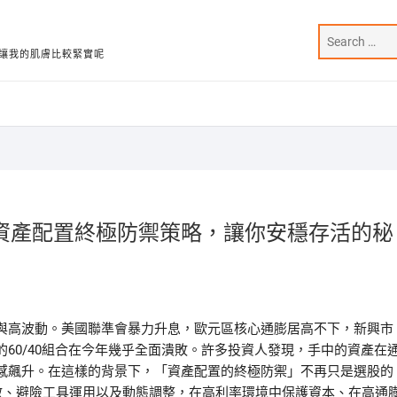
讓我的肌膚比較緊實呢
資產配置終極防禦策略，讓你安穩存活的秘
與高波動。美國聯準會暴力升息，歐元區核心通膨居高不下，新興市
60/40組合在今年幾乎全面潰敗。許多投資人發現，手中的資產在
感飆升。在這樣的背景下，「資產配置的終極防禦」不再只是選股的
散、避險工具運用以及動態調整，在高利率環境中保護資本、在高通