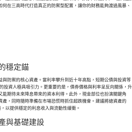
如何在三高時代打造真正的防禦型配置，讓你的財務能夠渡過風暴、
的穩定錨
益與防禦的核心資產。當利率攀升到近十年高點，短期公債與投資等
流的投資人極具吸引力。更重要的是，債券價格與利率呈反向關係，升
又能期待未來降息帶來的資本利得。此外，現金部位也扮演關鍵角
資產，同時隨時準備在市場恐慌時抓住超跌機會。建議將總資產的
司債，以提供穩定的利息收入與流動性緩衝。
產與基礎建設