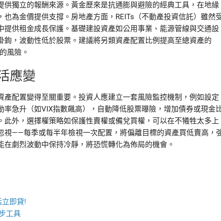
提供獨立的報酬來源。黃金歷來是抗通膨與避險的經典工具，在地緣
也為金價提供支撐。房地產方面，REITs（不動產投資信託）雖然
中提供租金成長保護。基礎建設資產如公用事業、能源管線與交通設
掛鉤，波動性低於股票。建議將另類資產配置比例提高至總資產的
標的風險。
活應變
資產配置變得至關重要。投資人應建立一套風險監控機制，例如設定
率急升（如VIX指數飆高），自動降低股票曝險，增加債券或現金
。此外，選擇權策略如保護性賣權或備兌買權，可以在不犧牲太多上
忽視——每季或每半年檢視一次配置，將偏離目標的資產買低賣高，
能在劇烈波動中保持冷靜，將恐慌轉化為佈局的機會。
立即貸!
步工具