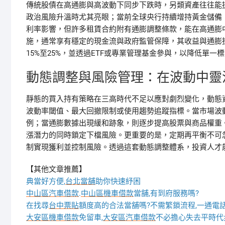
傳統股債在高通膨與高波動下同步下跌時，另類資產往往能
政治風險升溫時尤其亮眼；當前全球央行持續增持黃金儲備，
利率影響，但許多租賃合約附有通膨調整條款，能在高通膨
施，通常享有穩定的現金流與政府監管保障，其收益與通膨
15%至25%，並透過ETF或專業管理基金參與，以降低單一
動態調整與風險管理：在波動中靈
靜態的買入持有策略在三高時代不足以應對劇烈變化，動態
波動率閾值、最大回撤限制或使用趨勢追蹤指標。當市場波動
例；當通膨數據出現緩和跡象，則逐步提高股票與商品權重
漲潛力的同時鎖定下檔風險。更重要的是，定期再平衡不可
制實現獲利並控制風險。透過這套動態調整體系，投資人才
【其他文章推薦】
典當好方便,
台北當舖
助你快速紓困
中山區汽車借款
.
中山區機車借款
當舖,有到府服務嗎?
在找尋
台中票貼
額度高的合法當舖嗎?不需繁鎖流程,一通電話
大安區機車借款
免留車,
大安區汽車借款
不必擔心失去平時代