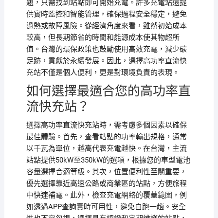
題，只需找到站點即可開始充電。許多充電站還提
供實時監控和智能管理，確保過程安全穩定，避免
過熱或故障風險。從經濟角度來看，雖然初始成本
較高，但長期節省的時間和能源成本使其物超所
值。台灣的環保政策也鼓勵使用高效充電，減少碳
足跡，貢獻於永續發展。因此，選擇高功率直流快
充站不僅是個人便利，更是對環境負責的表現。
如何選擇最適合您的高功率直
流快充站？
選擇高功率直流快充站時，需考慮多個因素以確保
最佳體驗。首先，查看站點的功率輸出規格，通常
以千瓦為單位，越高代表充電越快。在台灣，主流
站點提供50kW至350kW的選項，根據您的車型電池
容量選擇合適等級。其次，位置便利性至關重要，
優先選擇靠近高速公路或商業區的站點，方便旅程
中快速補電。此外，檢查充電網絡的覆蓋範圍，例
如透過APP查詢實時可用性，避免白跑一趟。安全