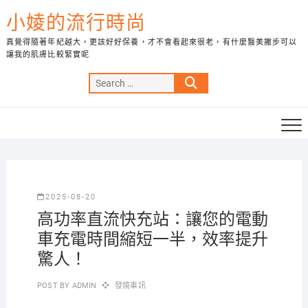
Skip
小婈的流行時尚
to
content
真覺得隨著年紀越大，更該好好保養，才不會看起來很老，有什麼醫美撇步可以
讓我的肌膚比較緊實呢
Search
…
2025-08-20
高功率直流快充站：讓您的電動
車充電時間縮短一半，效率提升
驚人！
POST BY
ADMIN
發燒車訊