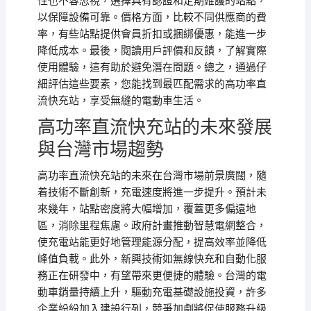
性也不容忽視，選擇具有認證和定期維護的站點，
以保障設備可靠。價格方面，比較不同供應商的費
率，有些站點提供會員折扣或捆綁優惠，能進一步
降低成本。最後，閱讀用戶評價和反饋，了解實際
使用體驗，這有助於避免潛在問題。總之，通過仔
細評估這些要素，您能找到最匹配需求的高功率直
流快充站，享受無縫的電動車生活。
高功率直流快充站的未來發展
與台灣市場趨勢
高功率直流快充站的未來在台灣市場前景廣闊，隨
着技術不斷創新，充電速度將進一步提升。預計未
來幾年，站點密度將大幅增加，覆蓋更多偏遠地
區，消除里程焦慮。政府計畫推動智慧電網整合，
使充電站能更好地管理能源分配，提高效率並降低
峰值負載。此外，新興技術如無線快充和自動化服
務正在研發中，有望帶來更便捷的體驗。台灣的電
動車銷量持續上升，驅動充電基礎設施投資，許多
企業紛紛加入建設行列，競爭加劇將促使服務升級