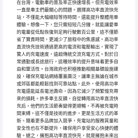
在台灣，電動車的普及率正快速增長，但充電效率
一直是車主們最關心的問題。選擇高功率直流快充
站，不僅能大幅縮短等待時間，還能提升整體用車
體驗。想像一下，您只需短短几分鐘，就能讓愛車
的電量從低點恢復到足夠行駛數百公里，這不僅節
省了寶貴時間，更減少了旅程中的焦慮感。高功率
直流快充技術通過更高的電流和電壓輸出，實現了
驚人的充電速度，遠超傳統交流充電方式。對於日
常通勤或長途旅行，這種效率的提升意味着更多自
由和靈活性。台灣政府也积極推動相關基礎設施建
設，確保充電站網絡覆蓋廣泛，讓車主無論在城市
或郊區都能輕鬆找到可靠站點。此外，使用高功率
充電還能延長電池壽命，因為它減少了頻繁慢充帶
來的損耗。許多車主反饋，自從轉用高功率直流快
充后，他們的生活節奏變得更順暢，不再被充電時
間束縛。這不僅是技術的進步，更是生活方式的革
新。隨着更多品牌加入競爭，充電站的服務質量和
安全性也在不斷提升，確保用戶享受安心快捷的體
驗。總之，擁抱高功率直流快充，就是擁抱未來出