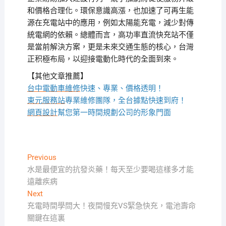
和價格合理化。環保意識高漲，也加速了可再生能
源在充電站中的應用，例如太陽能充電，減少對傳
統電網的依賴。總體而言，高功率直流快充站不僅
是當前解決方案，更是未來交通生態的核心，台灣
正积極布局，以迎接電動化時代的全面到來。
【其他文章推薦】
台中電動車維修
快速、專業、價格透明！
東元服務站
專業維修團隊，全台據點快速到府！
網頁設計
幫您第一時間規劃公司的形象門面
文
Previous
Previous
post:
水是最便宜的抗發炎藥！每天至少要喝這樣多才能
章
遠離疾病
導
Next
Next
覽
post:
充電時間學問大！夜間慢充VS緊急快充，電池壽命
關鍵在這裏