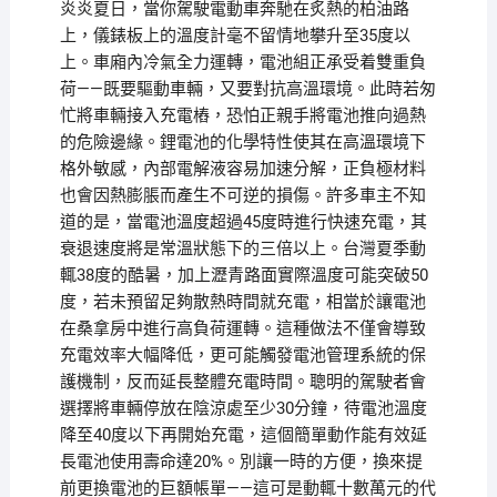
炎炎夏日，當你駕駛電動車奔馳在炙熱的柏油路
上，儀錶板上的溫度計毫不留情地攀升至35度以
上。車廂內冷氣全力運轉，電池組正承受着雙重負
荷——既要驅動車輛，又要對抗高溫環境。此時若匆
忙將車輛接入充電樁，恐怕正親手將電池推向過熱
的危險邊緣。鋰電池的化學特性使其在高溫環境下
格外敏感，內部電解液容易加速分解，正負極材料
也會因熱膨脹而產生不可逆的損傷。許多車主不知
道的是，當電池溫度超過45度時進行快速充電，其
衰退速度將是常溫狀態下的三倍以上。台灣夏季動
輒38度的酷暑，加上瀝青路面實際溫度可能突破50
度，若未預留足夠散熱時間就充電，相當於讓電池
在桑拿房中進行高負荷運轉。這種做法不僅會導致
充電效率大幅降低，更可能觸發電池管理系統的保
護機制，反而延長整體充電時間。聰明的駕駛者會
選擇將車輛停放在陰涼處至少30分鐘，待電池溫度
降至40度以下再開始充電，這個簡單動作能有效延
長電池使用壽命達20%。別讓一時的方便，換來提
前更換電池的巨額帳單——這可是動輒十數萬元的代