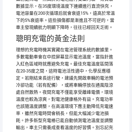
數據显示，在35度環境溫度下連續進行直流快充，
電池容量在200次循環后就會衰退15%，遠高於常溫
下的5%衰退率。這些損傷都是漸進且不可逆的，當
車主發現續航力明顯下降時，往往已經回天乏術。
聰明充電的黃金法則
理想的充電時機其實藏在電池管理系統的數據里。
多數電動車會在中控屏幕显示電池溫度，當指針進
入紅色區域時就應避免充電。最佳充電溫度區間落
在20-35度之間，這時電池活性適中，化學反應穩
定。若剛結束長途行駛，建議先開啟車輛的電池預
冷卻功能（若有配備），或將車輛停放在通風陰涼
處自然散熱。夜間充電不僅能享受離峰電價，環境
溫度也較為涼爽，對電池健康格外有益。充電功率
也該隨溫度調整，在高溫環境下應主動降低充電速
率，雖然充電時間會稍長，但能大幅減少電池損
耗。許多新型充電樁已能自動偵測電池溫度並調整
輸出，車主只需養成查看溫度的好習慣。別忘記充