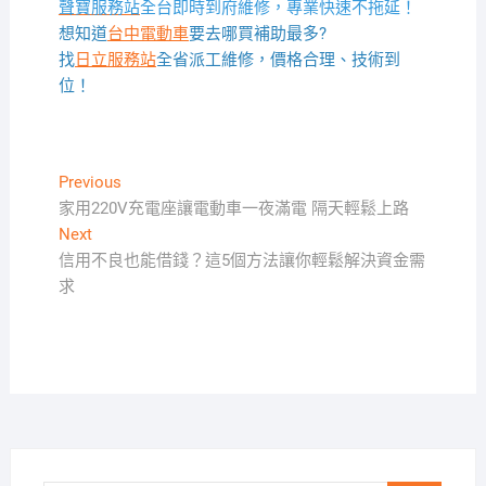
聲寶服務站
全台即時到府維修，專業快速不拖延！
想知道
台中電動車
要去哪買補助最多?
找
日立服務站
全省派工維修，價格合理、技術到
位！
文
Previous
Previous
post:
家用220V充電座讓電動車一夜滿電 隔天輕鬆上路
章
Next
Next
導
post:
信用不良也能借錢？這5個方法讓你輕鬆解決資金需
覽
求