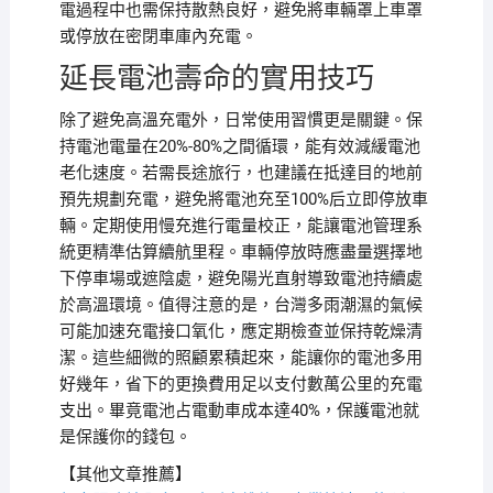
電過程中也需保持散熱良好，避免將車輛罩上車罩
或停放在密閉車庫內充電。
延長電池壽命的實用技巧
除了避免高溫充電外，日常使用習慣更是關鍵。保
持電池電量在20%-80%之間循環，能有效減緩電池
老化速度。若需長途旅行，也建議在抵達目的地前
預先規劃充電，避免將電池充至100%后立即停放車
輛。定期使用慢充進行電量校正，能讓電池管理系
統更精準估算續航里程。車輛停放時應盡量選擇地
下停車場或遮陰處，避免陽光直射導致電池持續處
於高溫環境。值得注意的是，台灣多雨潮濕的氣候
可能加速充電接口氧化，應定期檢查並保持乾燥清
潔。這些細微的照顧累積起來，能讓你的電池多用
好幾年，省下的更換費用足以支付數萬公里的充電
支出。畢竟電池占電動車成本達40%，保護電池就
是保護你的錢包。
【其他文章推薦】