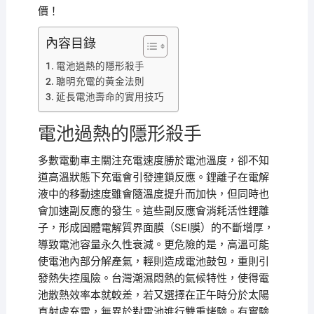
價！
內容目錄
電池過熱的隱形殺手
聰明充電的黃金法則
延長電池壽命的實用技巧
電池過熱的隱形殺手
多數電動車主關注充電速度勝於電池溫度，卻不知
道高溫狀態下充電會引發連鎖反應。鋰離子在電解
液中的移動速度雖會隨溫度提升而加快，但同時也
會加速副反應的發生。這些副反應會消耗活性鋰離
子，形成固體電解質界面膜（SEI膜）的不斷增厚，
導致電池容量永久性衰減。更危險的是，高溫可能
使電池內部分解產氣，輕則造成電池鼓包，重則引
發熱失控風險。台灣潮濕悶熱的氣候特性，使得電
池散熱效率本就較差，若又選擇在正午時分於太陽
直射處充電，無異於對電池進行雙重烤驗。有實驗