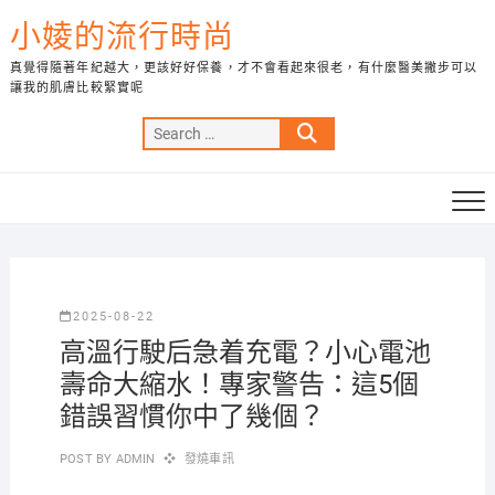
Skip
小婈的流行時尚
to
content
真覺得隨著年紀越大，更該好好保養，才不會看起來很老，有什麼醫美撇步可以
讓我的肌膚比較緊實呢
Search
…
2025-08-22
高溫行駛后急着充電？小心電池
壽命大縮水！專家警告：這5個
錯誤習慣你中了幾個？
POST BY
ADMIN
發燒車訊