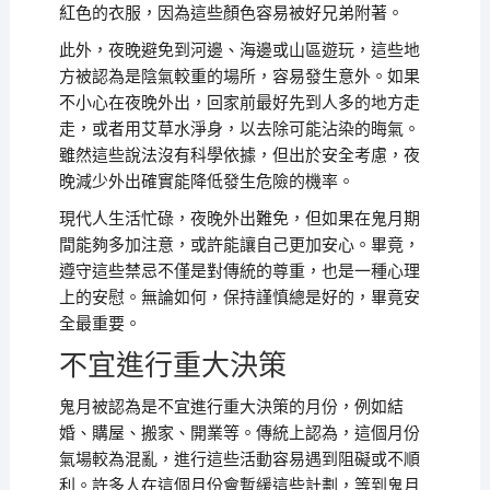
紅色的衣服，因為這些顏色容易被好兄弟附著。
此外，夜晚避免到河邊、海邊或山區遊玩，這些地
方被認為是陰氣較重的場所，容易發生意外。如果
不小心在夜晚外出，回家前最好先到人多的地方走
走，或者用艾草水淨身，以去除可能沾染的晦氣。
雖然這些說法沒有科學依據，但出於安全考慮，夜
晚減少外出確實能降低發生危險的機率。
現代人生活忙碌，夜晚外出難免，但如果在鬼月期
間能夠多加注意，或許能讓自己更加安心。畢竟，
遵守這些禁忌不僅是對傳統的尊重，也是一種心理
上的安慰。無論如何，保持謹慎總是好的，畢竟安
全最重要。
不宜進行重大決策
鬼月被認為是不宜進行重大決策的月份，例如結
婚、購屋、搬家、開業等。傳統上認為，這個月份
氣場較為混亂，進行這些活動容易遇到阻礙或不順
利。許多人在這個月份會暫緩這些計劃，等到鬼月