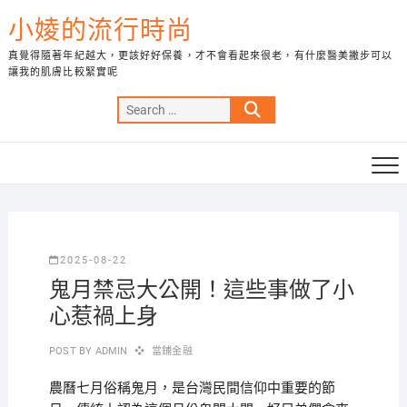
Skip
小婈的流行時尚
to
content
真覺得隨著年紀越大，更該好好保養，才不會看起來很老，有什麼醫美撇步可以
讓我的肌膚比較緊實呢
Search
…
2025-08-22
鬼月禁忌大公開！這些事做了小
心惹禍上身
POST BY
ADMIN
當鋪金融
農曆七月俗稱鬼月，是台灣民間信仰中重要的節