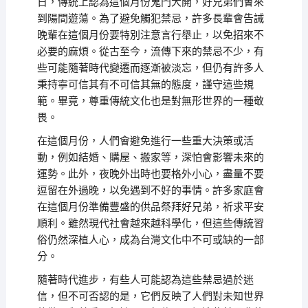
日，傳統上認為這個月份鬼門大開，好兄弟們會來
到陽間遊蕩。為了避免觸犯禁忌，許多長輩會告誡
晚輩在這個月份要特別注意言行舉止，以免招來不
必要的麻煩。從古至今，流傳下來的禁忌不少，有
些可能隨著時代變遷而逐漸被淡忘，但仍有許多人
秉持寧可信其有不可信其無的態度，謹守這些規
範。畢竟，尊重傳統文化也是對無形世界的一種敬
畏。
在這個月份，人們會避免進行一些重大決策或活
動，例如結婚、購屋、搬家等，深怕會影響未來的
運勢。此外，夜晚外出時也要格外小心，盡量不要
逗留在外過晚，以免遇到不好的事情。許多家庭會
在這個月份準備豐盛的供品祭拜好兄弟，祈求平安
順利。雖然現代社會越來越科學化，但這些傳統習
俗仍然深植人心，成為台灣文化中不可或缺的一部
分。
隨著時代進步，有些人可能認為這些禁忌過於迷
信，但不可否認的是，它們反映了人們對未知世界