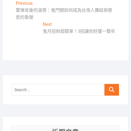
文
Previous
Previous
post:
驚悚背後的溫情：鬼門開如何成為台灣人團結與慈
章
悲的象徵
導
Next
Next
覽
post:
鬼月招財超簡單！3招讓你好運一整年
Search
…