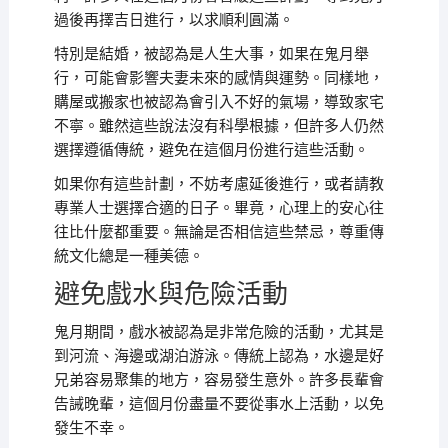
過後再擇吉日進行，以求順利圓滿。
特別是結婚，被認為是人生大事，如果在鬼月舉
行，可能會影響夫妻未來的感情與運勢。同樣地，
購屋或搬家也被認為會引入不好的氣場，導致家宅
不寧。雖然這些說法沒有科學根據，但許多人仍然
選擇遵循傳統，避免在這個月份進行這些活動。
如果你有這些計劃，不妨考慮延後進行，或者請教
專業人士選擇合適的日子。畢竟，心理上的安心往
往比什麼都重要。無論是否相信這些禁忌，尊重傳
統文化總是一種美德。
避免戲水與危險活動
鬼月期間，戲水被認為是非常危險的活動，尤其是
到河流、海邊或湖泊游泳。傳統上認為，水邊是好
兄弟容易聚集的地方，容易發生意外。許多長輩會
告誡晚輩，這個月份盡量不要從事水上活動，以免
發生不幸。