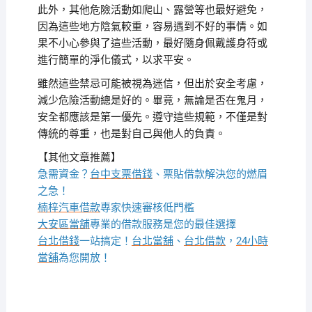
此外，其他危險活動如爬山、露營等也最好避免，
因為這些地方陰氣較重，容易遇到不好的事情。如
果不小心參與了這些活動，最好隨身佩戴護身符或
進行簡單的淨化儀式，以求平安。
雖然這些禁忌可能被視為迷信，但出於安全考慮，
減少危險活動總是好的。畢竟，無論是否在鬼月，
安全都應該是第一優先。遵守這些規範，不僅是對
傳統的尊重，也是對自己與他人的負責。
【其他文章推薦】
急需資金？
台中支票借錢
、票貼借款解決您的燃眉
之急！
楠梓汽車借款
專家快速審核低門檻
大安區當舖
專業的借款服務是您的最佳選擇
台北借錢
一站搞定！
台北當舖
、
台北借款
，
24小時
當舖
為您開放！