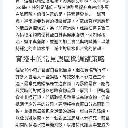
言，這種代謝適應能減少內臟脂肪堆積，改善血脂
profile，特別是降低三酸甘油酯與提升高密度脂蛋
白膽固醇。值得注意的是，這種轉變並非一蹴可
幾，通常需要數週的持續實踐，才能讓身體適應新
的能量調控模式。為了加速適應，建議在進食窗口
內攝取足夠的優質蛋白質與健康脂肪，例如橄欖
油、堅果與魚類，並避免加工食品與精緻糖，以維
持穩定的血糖水平，減少對碳水化合物的依賴。
實踐中的常見誤區與調整策略
儘管10小時進食窗口看似簡單，但在實際執行時，
許多人會陷入一些誤區，導致效果不彰或產生不
適。最常見的錯誤是在進食窗口內暴飲暴食，認為
只要時間對就可以忽略食物品質。事實上，限時進
食並非通行證，若攝取過多熱量或高糖食物，仍會
抵消代謝改善的效果。建議將進食窗口分為兩到三
餐，並確保每餐包含足量的蔬菜、蛋白質與纖維，
以延長飽足感。另一個誤區是忽略水分補充，禁食
期間應多喝水或無糖茶飲，以維持代謝速率並減少