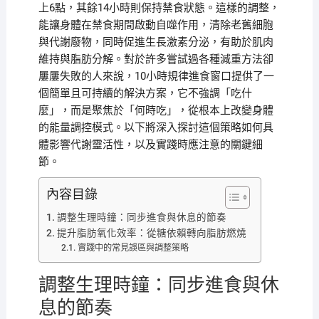
上6點，其餘14小時則保持禁食狀態。這樣的調整，
能讓身體在禁食期間啟動自噬作用，清除老舊細胞
與代謝廢物，同時促進生長激素分泌，有助於肌肉
維持與脂肪分解。對於許多嘗試過各種減重方法卻
屢屢失敗的人來說，10小時規律進食窗口提供了一
個簡單且可持續的解決方案，它不強調「吃什
麼」，而是聚焦於「何時吃」，從根本上改變身體
的能量調控模式。以下將深入探討這個策略如何具
體影響代謝靈活性，以及實踐時應注意的關鍵細
節。
內容目錄
調整生理時鐘：同步進食與休息的節奏
提升脂肪氧化效率：從糖依賴轉向脂肪燃燒
實踐中的常見誤區與調整策略
調整生理時鐘：同步進食與休
息的節奏