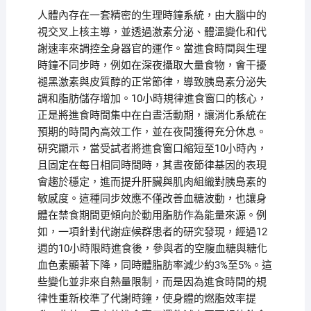
人體內存在一套精密的生理時鐘系統，由大腦中的
視交叉上核主導，並透過激素分泌、體溫變化和代
謝速率來調控全身器官的運作。當進食時間與生理
時鐘不同步時，例如在深夜攝取大量食物，會干擾
褪黑激素與皮質醇的正常節律，導致胰島素分泌失
調和脂肪儲存增加。10小時規律進食窗口的核心，
正是將進食時間集中在白晝活動期，讓消化系統在
預期的時間內高效工作，並在夜間獲得充分休息。
研究顯示，當受試者將進食窗口縮短至10小時內，
且固定在每日相同時間時，其晝夜節律基因的表現
會趨於穩定，進而提升肝臟與肌肉組織對胰島素的
敏感度。這種同步效應不僅改善血糖波動，也讓身
體在禁食期間更傾向於動用脂肪作為能量來源。例
如，一項針對代謝症候群患者的研究發現，經過12
週的10小時限時進食後，參與者的空腹血糖與糖化
血色素顯著下降，同時體脂肪率減少約3%至5%。這
些變化並非來自熱量限制，而是因為進食時間的規
律性重新校準了代謝時鐘，使身體的燃脂效率提