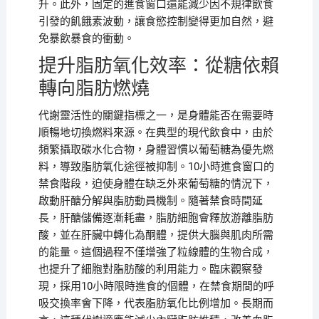
升。此外，固定的進食窗口還能減少因不規律飲食
引發的飢餓素波動，讓食慾控制變得更加自然，避
免暴飲暴食的衝動。
提升脂肪氧化效率：從糖依賴
轉向脂肪燃燒
代謝靈活性的關鍵指標之一，是身體能否在需要時
順暢地切換燃料來源。在典型的現代飲食中，由於
頻繁攝取碳水化合物，身體習慣以葡萄糖為優先燃
料，導致脂肪氧化途徑被抑制。10小時進食窗口的
禁食階段，迫使身體在缺乏外來葡萄糖的情況下，
啟動肝醣分解與脂肪動員機制。隨著禁食時間延
長，肝醣儲備逐漸耗盡，脂肪細胞會釋放游離脂肪
酸，並在肝臟中轉化為酮體，提供大腦與肌肉所需
的能量。這個過程不僅增強了粒線體的生物合成，
也提升了細胞對脂肪酸的利用能力。臨床觀察發
現，採用10小時限時進食的個體，在禁食期間的呼
吸交換率會下降，代表脂肪氧化比例增加。長期而