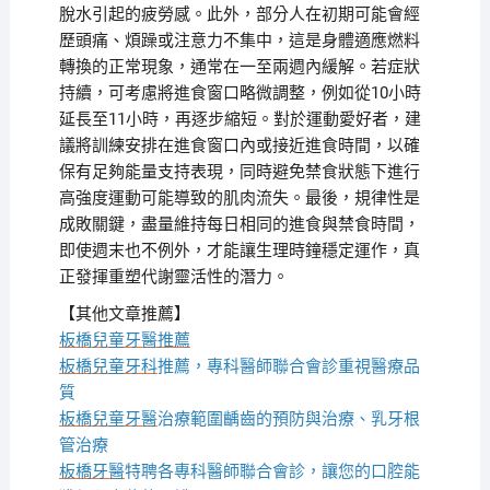
脫水引起的疲勞感。此外，部分人在初期可能會經
歷頭痛、煩躁或注意力不集中，這是身體適應燃料
轉換的正常現象，通常在一至兩週內緩解。若症狀
持續，可考慮將進食窗口略微調整，例如從10小時
延長至11小時，再逐步縮短。對於運動愛好者，建
議將訓練安排在進食窗口內或接近進食時間，以確
保有足夠能量支持表現，同時避免禁食狀態下進行
高強度運動可能導致的肌肉流失。最後，規律性是
成敗關鍵，盡量維持每日相同的進食與禁食時間，
即使週末也不例外，才能讓生理時鐘穩定運作，真
正發揮重塑代謝靈活性的潛力。
【其他文章推薦】
板橋兒童牙醫推薦
板橋兒童牙科
推薦，專科醫師聯合會診重視醫療品
質
板橋兒童牙醫
治療範圍齲齒的預防與治療、乳牙根
管治療
板橋牙醫
特聘各專科醫師聯合會診，讓您的口腔能