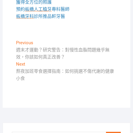
獲得全方位的照護
預約
板橋人工植牙
專科醫師
板橋牙科
診所推品軒牙醫
文
Previous
Previous
post:
週末才運動？研究警告：對慢性血脂問題幾乎無
章
效，你該如何真正改善？
導
Next
Next
覽
post:
熬夜加班零食選擇指南：如何挑選不傷代謝的健康
小食