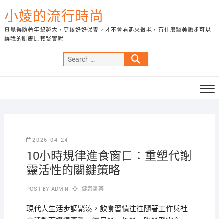
Skip
小婈的流行時尚
to
content
真覺得隨著年紀越大，更該好好保養，才不會看起來很老，有什麼醫美撇步可以
讓我的肌膚比較緊實呢
Search
…
2026-04-24
10小時規律進食窗口：重塑代謝
靈活性的關鍵策略
POST BY
ADMIN
健康醫藥
現代人生活步調緊湊，飲食習慣往往隨著工作與社