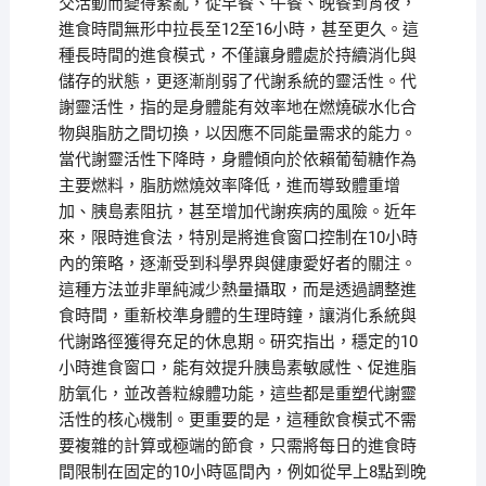
交活動而變得紊亂，從早餐、午餐、晚餐到宵夜，
進食時間無形中拉長至12至16小時，甚至更久。這
種長時間的進食模式，不僅讓身體處於持續消化與
儲存的狀態，更逐漸削弱了代謝系統的靈活性。代
謝靈活性，指的是身體能有效率地在燃燒碳水化合
物與脂肪之間切換，以因應不同能量需求的能力。
當代謝靈活性下降時，身體傾向於依賴葡萄糖作為
主要燃料，脂肪燃燒效率降低，進而導致體重增
加、胰島素阻抗，甚至增加代謝疾病的風險。近年
來，限時進食法，特別是將進食窗口控制在10小時
內的策略，逐漸受到科學界與健康愛好者的關注。
這種方法並非單純減少熱量攝取，而是透過調整進
食時間，重新校準身體的生理時鐘，讓消化系統與
代謝路徑獲得充足的休息期。研究指出，穩定的10
小時進食窗口，能有效提升胰島素敏感性、促進脂
肪氧化，並改善粒線體功能，這些都是重塑代謝靈
活性的核心機制。更重要的是，這種飲食模式不需
要複雜的計算或極端的節食，只需將每日的進食時
間限制在固定的10小時區間內，例如從早上8點到晚