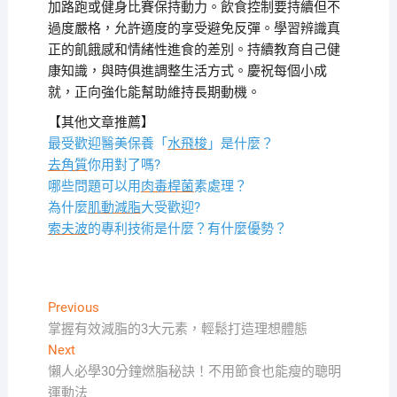
加路跑或健身比賽保持動力。飲食控制要持續但不
過度嚴格，允許適度的享受避免反彈。學習辨識真
正的飢餓感和情緒性進食的差別。持續教育自己健
康知識，與時俱進調整生活方式。慶祝每個小成
就，正向強化能幫助維持長期動機。
【其他文章推薦】
最受歡迎醫美保養「
水飛梭
」是什麼？
去角質
你用對了嗎?
哪些問題可以用
肉毒桿菌
素處理？
為什麼
肌動減脂
大受歡迎?
索夫波
的專利技術是什麼？有什麼優勢？
文
Previous
Previous
post:
掌握有效減脂的3大元素，輕鬆打造理想體態
章
Next
Next
導
post:
懶人必學30分鐘燃脂秘訣！不用節食也能瘦的聰明
覽
運動法