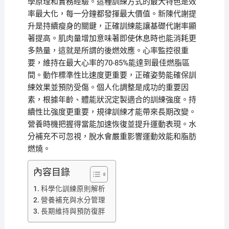
學原理和實務經驗。這種訓練方式的最大特色是效
率最大化，每一分鐘都發揮最大價值。新陳代謝提
升是持續瘦身的關鍵，正確訓練能讓基礎代謝率顯
著提高。肌肉量增加意味著即使休息時也能消耗更
多熱量，這就是所謂的後燃效應。心率監控很重
要，維持在最大心率的70-85%能達到最佳燃脂區
間。動作標準性比速度更重要，正確姿勢能確保訓
練效果並預防受傷。個人化調整是成功的重要因
素，根據年齡、體能狀況定製適合的訓練強度。持
續性比強度更重要，規律訓練才能帶來長期改變。
營養時機把握得當能加速恢復並提升運動表現。水
分補充不可忽視，脫水會嚴重影響運動效能和脂肪
燃燒。
內容目錄
科學化訓練原則解析
營養補充與水分管理
長期維持與預防復胖