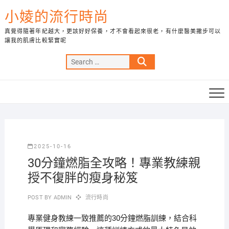
Skip
小婈的流行時尚
to
content
真覺得隨著年紀越大，更該好好保養，才不會看起來很老，有什麼醫美撇步可以
讓我的肌膚比較緊實呢
Search
…
2025-10-16
30分鐘燃脂全攻略！專業教練親
授不復胖的瘦身秘笈
POST BY
ADMIN
流行時尚
專業健身教練一致推薦的30分鐘燃脂訓練，結合科