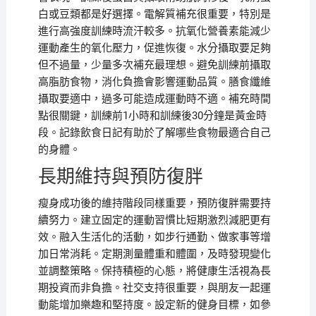
白或豆類都是好選擇。電解質補充很重要，特別是
進行高強度訓練時流汗較多。抗氧化營養素能減少
運動產生的氧化壓力，促進恢復。水分攝取要足夠
但不過量，少量多次補充最理想。避免訓練前攝取
高脂肪食物，消化負擔會影響運動品質。膳食纖維
攝取要適中，過多可能造成運動時不適。補充時間
點很關鍵，訓練前1小時和訓練後30分鐘是黃金時
段。記錄飲食日記有助於了解哪些食物最適合自己
的身體。
長期維持與預防復胖
瘦身成功後的維持階段同樣重要，預防復胖需要持
續努力。建立固定的運動習慣比短期激烈減肥更有
效。融入生活化的活動，如步行通勤、做家事等增
加日常消耗。定期測量體重和體圍，及時發現變化
並調整策略。保持積極的心態，將健康生活視為長
期投資而非負擔。社交支持很重要，與朋友一起運
動能增加樂趣和堅持度。設定新的健身目標，如參