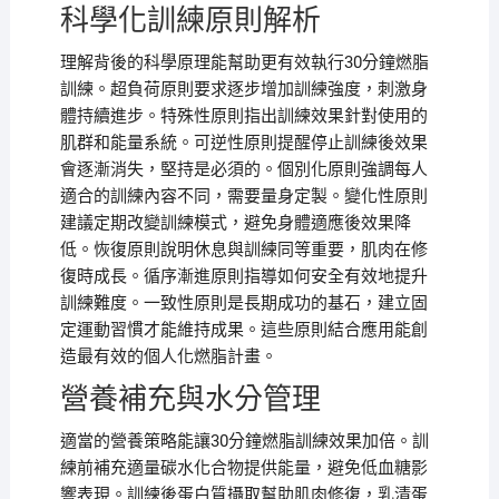
科學化訓練原則解析
理解背後的科學原理能幫助更有效執行30分鐘燃脂
訓練。超負荷原則要求逐步增加訓練強度，刺激身
體持續進步。特殊性原則指出訓練效果針對使用的
肌群和能量系統。可逆性原則提醒停止訓練後效果
會逐漸消失，堅持是必須的。個別化原則強調每人
適合的訓練內容不同，需要量身定製。變化性原則
建議定期改變訓練模式，避免身體適應後效果降
低。恢復原則說明休息與訓練同等重要，肌肉在修
復時成長。循序漸進原則指導如何安全有效地提升
訓練難度。一致性原則是長期成功的基石，建立固
定運動習慣才能維持成果。這些原則結合應用能創
造最有效的個人化燃脂計畫。
營養補充與水分管理
適當的營養策略能讓30分鐘燃脂訓練效果加倍。訓
練前補充適量碳水化合物提供能量，避免低血糖影
響表現。訓練後蛋白質攝取幫助肌肉修復，乳清蛋