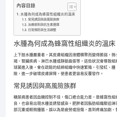
內容目錄
水腫為何成為蜂窩性組織炎的溫床
常見誘因與高風險族群
治療原則與抗生素選擇
日常預防與生活調整
水腫為何成為蜂窩性組織炎的溫床
上下肢水腫嚴重者，其皮膚組織因液體積聚而變得脆弱，微
竭、腎臟疾病、淋巴水腫或靜脈曲張等，這些狀況會導致組
球菌進入後，會在疏鬆的結締組織中快速繁殖，引發紅、腫
險，進一步破壞皮膚屏障，使患者更容易反覆發作。
常見誘因與高風險族群
糖尿病患者因血糖控制不佳，傷口癒合能力差，是蜂窩性組
良，也容易出現水腫並誘發感染。肥胖者因脂肪組織壓迫淋
部沉重或輕微腫脹，誤以為是疲勞或扭傷，直到疼痛加劇、