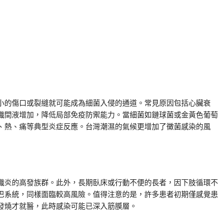
小的傷口或裂縫就可能成為細菌入侵的通道。常見原因包括心臟衰
織間液增加，降低局部免疫防禦能力。當細菌如鏈球菌或金黃色葡萄
、熱、痛等典型炎症反應。台灣潮濕的氣候更增加了黴菌感染的風
織炎的高發族群。此外，長期臥床或行動不便的長者，因下肢循環不
巴系統，同樣面臨較高風險。值得注意的是，許多患者初期僅感覺患
發燒才就醫，此時感染可能已深入筋膜層。