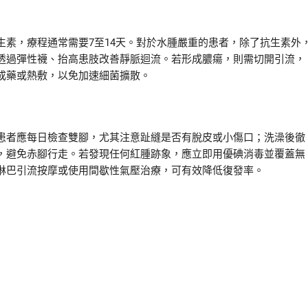
素，療程通常需要7至14天。對於水腫嚴重的患者，除了抗生素外
透過彈性襪、抬高患肢改善靜脈迴流。若形成膿瘍，則需切開引流，
成藥或熱敷，以免加速細菌擴散。
患者應每日檢查雙腳，尤其注意趾縫是否有脫皮或小傷口；洗澡後徹
，避免赤腳行走。若發現任何紅腫跡象，應立即用優碘消毒並覆蓋無
淋巴引流按摩或使用間歇性氣壓治療，可有效降低復發率。