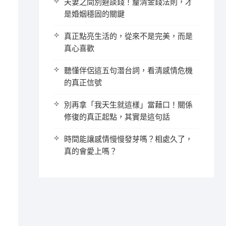
夫妻之間別避談錢！釐清金錢法則，才
是婚姻穩固的關鍵
真正點亮生活的，從來不是完美，而是
真心喜歡
聽懂伴侶這五句潛台詞，看清感情危機
的真正信號
別再拿「我天生就這樣」當藉口！關係
修復的真正起點，其實是這句話
時間能讓感情慢慢發芽嗎？相處久了，
真的會愛上嗎？