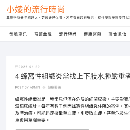
Skip
小婈的流行時尚
to
content
真覺得隨著年紀越大，更該好好保養，才不會看起來很老，有什麼醫美撇步可以
發燒車訊
當鋪金融
流行時尚
健康醫藥
聯合徵信
2026-04-29
4 蜂窩性組織炎常找上下肢水腫嚴重
POST BY
ADMIN
健康醫藥
蜂窩性組織炎是一種常見但潛在危險的細菌感染，主要影響
灣臨床統計，每年有數千例因蜂窩性組織炎住院的案例，其
及時治療，可能迅速擴散至血液，引發敗血症，甚至危及生
重後果至關重要。