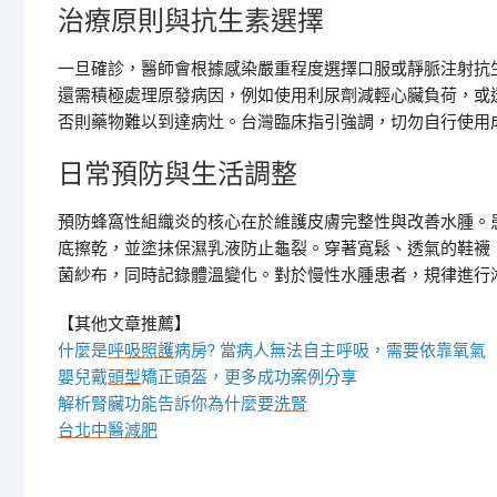
治療原則與抗生素選擇
一旦確診，醫師會根據感染嚴重程度選擇口服或靜脈注射抗生
還需積極處理原發病因，例如使用利尿劑減輕心臟負荷，或
否則藥物難以到達病灶。台灣臨床指引強調，切勿自行使用
日常預防與生活調整
預防蜂窩性組織炎的核心在於維護皮膚完整性與改善水腫。
底擦乾，並塗抹保濕乳液防止龜裂。穿著寬鬆、透氣的鞋襪
菌紗布，同時記錄體溫變化。對於慢性水腫患者，規律進行
【其他文章推薦】
什麼是
呼吸照護
病房? 當病人無法自主呼吸，需要依靠氧氣
嬰兒戴
頭型
矯正頭盔，更多成功案例分享
解析腎臟功能告訴你為什麼要
洗腎
台北中醫減肥