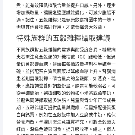
煮，能有效降低植酸含量並提升口感。另外，逐步
增加攝取量，讓腸道適應纖維變化，可減少腹脹不
適。記住，五穀雜糧只是健康飲食拼圖中的一塊，
需與其他食物協同作用，才能發揮最大效益。
特殊族群的五穀雜糧攝取建議
不同族群對五穀雜糧的需求與耐受度各異。糖尿病
患者需注意全穀類的升糖指數（GI）雖較低，但過
量仍會影響血糖，建議每餐攝取量控制在半碗至一
碗，並搭配蛋白質與蔬菜以延緩血糖上升。腎臟病
患者則需限制鉀、磷含量高的全穀類，如燕麥、糙
米，應諮詢營養師調整份量。腸胃功能較弱者，可
從半碗開始，選擇細軟的穀物如小米粥或燕麥奶，
並避免同時攝取過多油脂。兒童與青少年正值成長
期，五穀雜糧可提供能量與纖維，但需搭配優質蛋
白與鈣質，例如在五穀飯中加入豆腐或牛奶，確保
營養均衡。孕婦則需注意鐵質補充，可將全穀類與
紅肉、深綠色蔬菜同食，提升吸收率。總之，個人