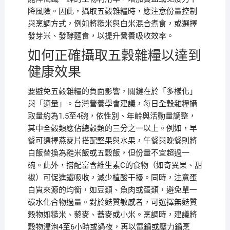
降風險。因此，攝取五穀雜糧時，應注意份量控制
與烹調方式，例如將糙米與白米混合煮食，或選擇
發芽米、發酵麵食，以提升營養吸收效率。
如何正確攝取五穀雜糧以達到
健康效果
要避免五穀雜糧的負面影響，關鍵在於「多樣化」
與「適量」。台灣營養學會建議，每日全穀雜糧攝
取量約為1.5至4碗，依性別、年齡與活動量調整，
其中全穀類應佔總穀類的三分之一以上。例如，早
餐可選擇燕麥片搭配堅果與水果，午餐與晚餐則將
白飯替換為糙米飯或五穀飯，但份量不宜超過一
碗。此外，搭配富含維生素C的食物（如奇異果、甜
椒）可促進鐵吸收，減少植酸干擾。同時，注意蛋
白質來源的均衡，如豆類、魚肉或蛋類，避免單一
碳水化合物過量。對於麩質敏感者，可選擇無麩質
穀物如糙米、藜麥、蕎麥或小米。烹調時，建議將
穀物浸泡4至6小時或過夜，再以電鍋或壓力鍋烹