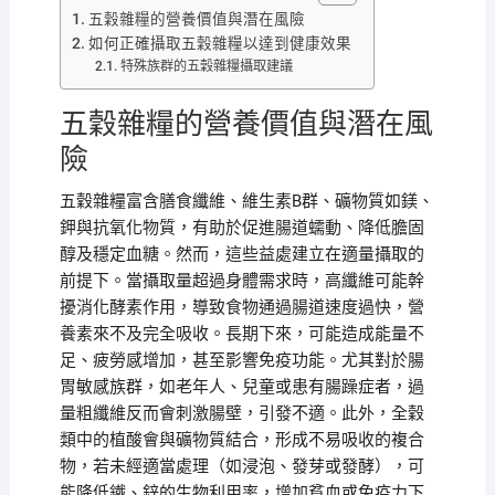
五穀雜糧的營養價值與潛在風險
如何正確攝取五穀雜糧以達到健康效果
特殊族群的五穀雜糧攝取建議
五穀雜糧的營養價值與潛在風
險
五穀雜糧富含膳食纖維、維生素B群、礦物質如鎂、
鉀與抗氧化物質，有助於促進腸道蠕動、降低膽固
醇及穩定血糖。然而，這些益處建立在適量攝取的
前提下。當攝取量超過身體需求時，高纖維可能幹
擾消化酵素作用，導致食物通過腸道速度過快，營
養素來不及完全吸收。長期下來，可能造成能量不
足、疲勞感增加，甚至影響免疫功能。尤其對於腸
胃敏感族群，如老年人、兒童或患有腸躁症者，過
量粗纖維反而會刺激腸壁，引發不適。此外，全穀
類中的植酸會與礦物質結合，形成不易吸收的複合
物，若未經適當處理（如浸泡、發芽或發酵），可
能降低鐵、鋅的生物利用率，增加貧血或免疫力下