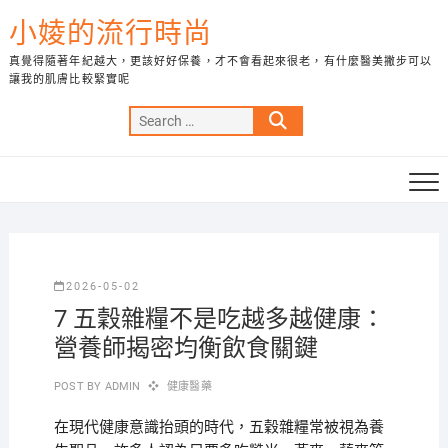
Skip
小婈的流行時尚
to
content
真覺得隨著年紀越大，更該好好保養，才不會看起來很老，有什麼醫美撇步可以
讓我的肌膚比較緊實呢
Search
…
2026-05-02
7 五穀雜糧不是吃越多越健康：
營養師揭密均衡飲食關鍵
POST BY
ADMIN
健康醫藥
在現代健康意識抬頭的時代，五穀雜糧常被視為養