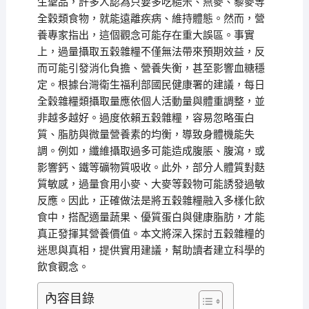
生聖品，許多人認為只要多吃糙米、燕麥、藜麥等
全穀類食物，就能遠離疾病、維持體態。然而，營
養專家指出，這個觀念可能存在重大誤區。事實
上，過量攝取五穀雜糧不僅無法帶來預期效益，反
而可能引發消化負擔、營養失衡，甚至影響血糖穩
定。根據台灣衛生福利部國民健康署的建議，每日
全穀雜糧類攝取量應依個人活動量與體重調整，並
非越多越好。過度依賴五穀雜糧，容易忽略蛋白
質、脂肪與微量營養素的均衡，導致身體機能失
調。例如，纖維攝取過多可能造成腹脹、腹瀉，或
影響鈣、鐵等礦物質吸收。此外，部分人體質對麩
質敏感，過量食用小麥、大麥等穀物可能誘發過敏
反應。因此，正確做法是將五穀雜糧融入多樣化飲
食中，搭配適量蔬果、優質蛋白與健康脂肪，才能
真正發揮其營養價值。本文將深入探討五穀雜糧的
迷思與真相，提供實用建議，幫助讀者建立科學的
飲食觀念。
內容目錄