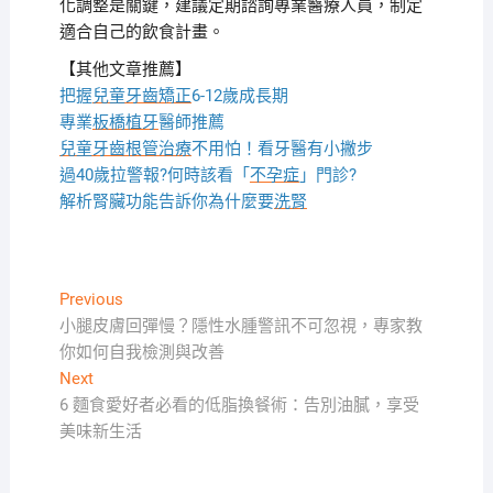
化調整是關鍵，建議定期諮詢專業醫療人員，制定
適合自己的飲食計畫。
【其他文章推薦】
把握
兒童牙齒矯正
6-12歲成長期
專業
板橋植牙
醫師推薦
兒童牙齒根管治療
不用怕！看牙醫有小撇步
過40歲拉警報?何時該看「
不孕症
」門診?
解析腎臟功能告訴你為什麼要
洗腎
文
Previous
Previous
post:
小腿皮膚回彈慢？隱性水腫警訊不可忽視，專家教
章
你如何自我檢測與改善
導
Next
Next
覽
post:
6 麵食愛好者必看的低脂換餐術：告別油膩，享受
美味新生活