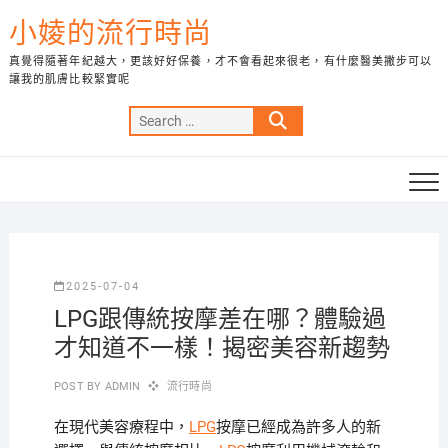
Skip
小婈的流行時尚
to
content
真覺得隨著年紀越大，更該好好保養，才不會看起來很老，有什麼醫美撇步可以
讓我的肌膚比較緊實呢
Search
…
2025-07-04
LPG跟傳統按摩差在哪？體驗過
才知道不一樣！揭密美容新趨勢
POST BY
ADMIN
流行時尚
在現代美容療程中，
LPG
按摩已經成為許多人的新