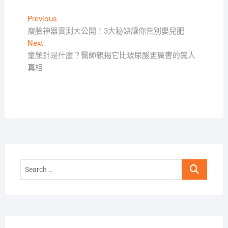
文
Previous
Previous
post:
瘦臉神器實測大公開！3大秘訣讓你告別嬰兒肥
章
Next
Next
導
post:
童顏針是什麼？醫師親揭它比玻尿酸更厲害的驚人
覽
真相
Search
…