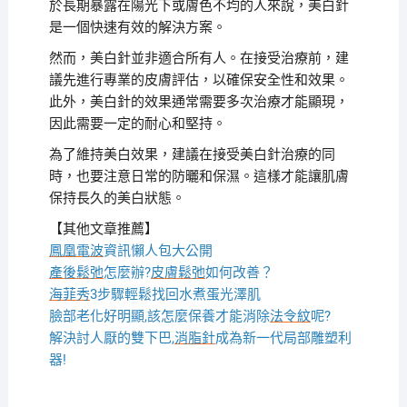
於長期暴露在陽光下或膚色不均的人來說，美白針
是一個快速有效的解決方案。
然而，美白針並非適合所有人。在接受治療前，建
議先進行專業的皮膚評估，以確保安全性和效果。
此外，美白針的效果通常需要多次治療才能顯現，
因此需要一定的耐心和堅持。
為了維持美白效果，建議在接受美白針治療的同
時，也要注意日常的防曬和保濕。這樣才能讓肌膚
保持長久的美白狀態。
【其他文章推薦】
鳳凰電波
資訊懶人包大公開
產後鬆弛
怎麼辦?
皮膚鬆弛
如何改善？
海菲秀
3步驟輕鬆找回水煮蛋光澤肌
臉部老化好明顯,該怎麼保養才能消除
法令紋
呢?
解決討人厭的雙下巴,
消脂針
成為新一代局部雕塑利
器!