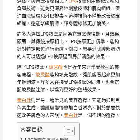
選擇。與傳統按摩相比，
LPG
按摩利用機械滾輪和
負壓技術，能夠更深層地刺激皮膚和肌肉組織，促
進血液循環和淋巴排毒。這種技術不僅能改善橘皮
組織，還能緊緻肌膚，讓身體線條更加優美。
許多人選擇LPG按摩是因為它無需恢復期，且效果
顯著。與傳統按摩相比，LPG按摩更加精準，能夠
針對特定部位進行治療。例如，想要消除腹部脂肪
的人可以透過LPG按摩達到局部消脂的效果。
除了LPG按摩，
玻尿酸
也是近年來非常受歡迎的美
容療程。
玻尿酸
能夠填充皺紋，讓肌膚看起來更加
年輕飽滿。許多人在接受LPG按摩的同時，也會搭
配玻尿酸注射，以達到更好的整體效果。
美白針
則是另一種常見的美容選擇。它能夠抑制黑
色素生成，讓肌膚變得更加白皙透亮。對於想要快
速改善膚色的人來說，
美白針
是一個不錯的選擇。
內容目錄
LPG按摩的原理與優勢