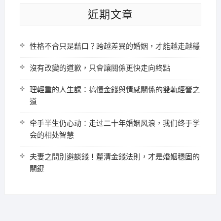
近期文章
性格不合只是藉口？跨越差異的婚姻，才能越走越穩
沒有改變的道歉，只會讓關係更快走向終點
理輕重的人生課：搞懂金錢與情感關係的雙軌經營之
道
牵手半生仍心动：走过二十年婚姻风浪，我们终于学
会的相处智慧
夫妻之間別避談錢！釐清金錢法則，才是婚姻穩固的
關鍵